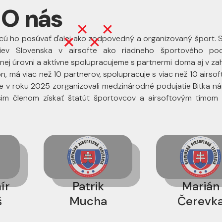
O nás
 a chcú ho posúvať ďalej ako zodpovedný a organizovaný šport. 
tiev Slovenska v airsofte ako riadneho športového podu
ej úrovni a aktívne spolupracujeme s partnermi doma aj v zah
, má viac než 10 partnerov, spolupracuje s viac než 10 airso
me v roku 2025 zorganizovali medzinárodné podujatie Bitka n
im členom získať štatút športovcov a airsoftovým tímom 
ír
Patrik
Marián
š
Mucha
Čerevk