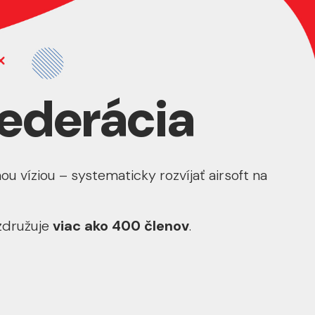
Federácia
ou víziou – systematicky rozvíjať airsoft na
 združuje
viac ako 400 členov
.