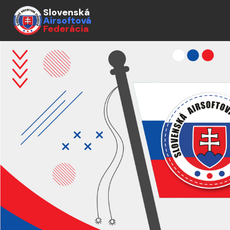
Slovenská
Airsoftová
Federácia