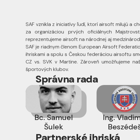
SAF vznikla z iniciatívy ľudí, ktorí airsoft milujú
za organizáciou prvých oficiálnych Majstrovs
reprezentujeme airsoft na národnej aj medzinárodn
SAF je riadnym členom European Airsoft Federation
ihriskami a spolu s Českou federáciou airsoftu s
CZ vs. SVK v Martine. Zároveň umožňujeme naš
športových klubov.
Správna rada
Bc. Samuel
Ing. Vladim
Šulek
Beszéde
Partnerské ihriská