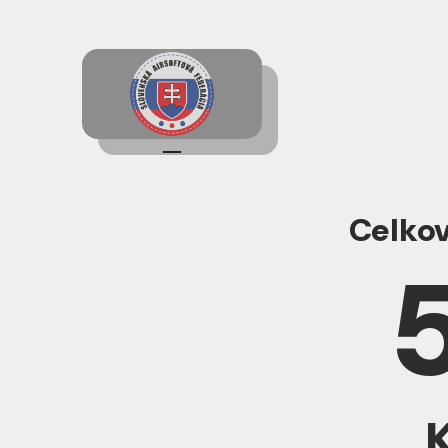
—
Celkov